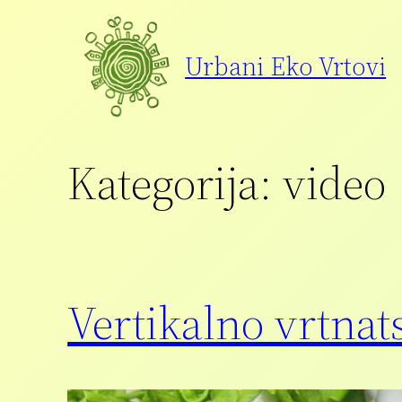
Preskoči
na
Urbani Eko Vrtovi
vsebino
Kategorija:
video
Vertikalno vrtnat