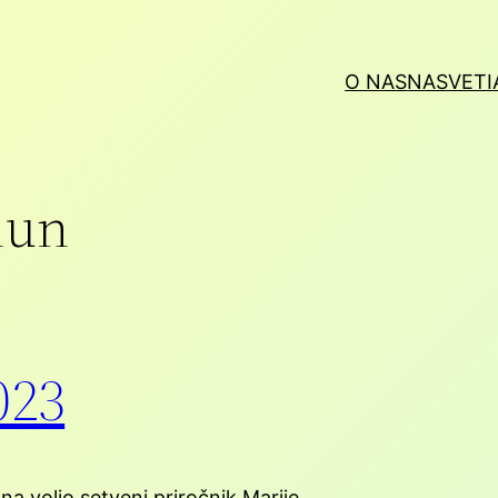
O NAS
NASVETI
hun
023
na voljo setveni priročnik Marije