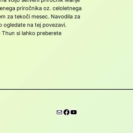
enega priročnika oz. celoletnega
jem za tekoči mesec. Navodila za
ko ogledate na tej povezavi.
 Thun si lahko preberete
E-pošta
Facebook
YouTube