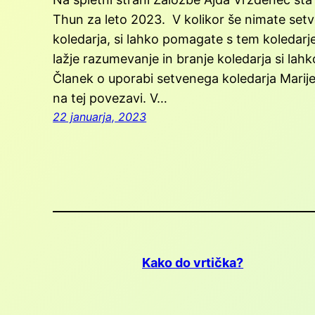
Thun za leto 2023. V kolikor še nimate setv
koledarja, si lahko pomagate s tem koledar
lažje razumevanje in branje koledarja si lah
Članek o uporabi setvenega koledarja Marije
na tej povezavi. V…
22 januarja, 2023
Kako do vrtička?