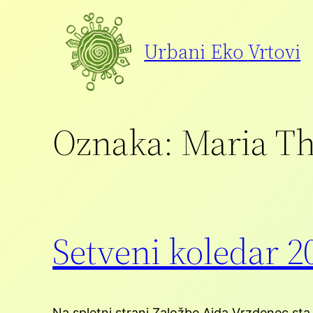
Preskoči
na
Urbani Eko Vrtovi
vsebino
Oznaka:
Maria T
Setveni koledar 2
Na spletni strani Založbe Ajda Vrzdenec sta 