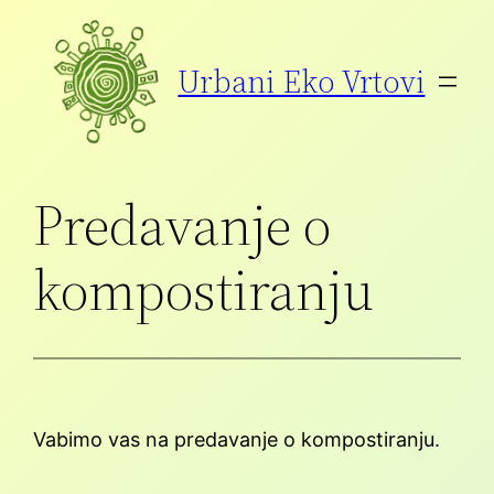
Preskoči
na
Urbani Eko Vrtovi
vsebino
Predavanje o
kompostiranju
Vabimo vas na predavanje o kompostiranju.